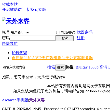
收藏本站
开启辅助访问
切换到宽版
帐号
找回密码
自动登录
密码
注册
登录
快捷导航
论坛
BBS
自愿捐助加入VIP无广告组
捐助天外来客服务器
搜索
热搜:
BluRay 1080p 高清
搜索
抱歉，您尚未登录，无法进行此操作
本站所有资源内容均是网友于互联网
如果您认为侵犯了您的利益，请电邮告知 229666956@
Archiver
|
手机版
|
天外来客
GMT+8, 2026-8-9 19:45
, Processed in 0.021423 second(s), 4 queries