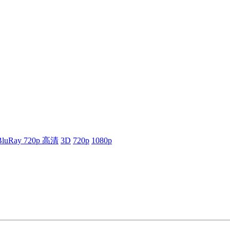
BluRay 720p 高清
3D
720p
1080p