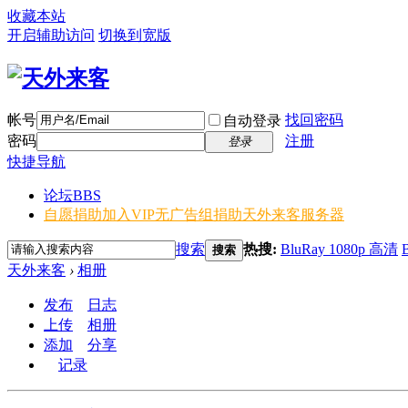
收藏本站
开启辅助访问
切换到宽版
帐号
找回密码
自动登录
密码
注册
登录
快捷导航
论坛
BBS
自愿捐助加入VIP无广告组
捐助天外来客服务器
搜索
热搜:
BluRay 1080p 高清
搜索
天外来客
›
相册
发布
日志
上传
相册
添加
分享
记录