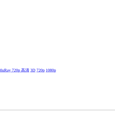
BluRay 720p 高清
3D
720p
1080p