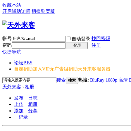
收藏本站
开启辅助访问
切换到宽版
帐号
找回密码
自动登录
密码
注册
登录
快捷导航
论坛
BBS
自愿捐助加入VIP无广告组
捐助天外来客服务器
搜索
热搜:
BluRay 1080p 高清
搜索
天外来客
›
相册
发布
日志
上传
相册
添加
分享
记录