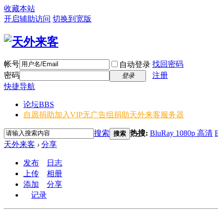
收藏本站
开启辅助访问
切换到宽版
帐号
找回密码
自动登录
密码
注册
登录
快捷导航
论坛
BBS
自愿捐助加入VIP无广告组
捐助天外来客服务器
搜索
热搜:
BluRay 1080p 高清
搜索
天外来客
›
分享
发布
日志
上传
相册
添加
分享
记录