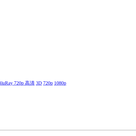
BluRay 720p 高清
3D
720p
1080p