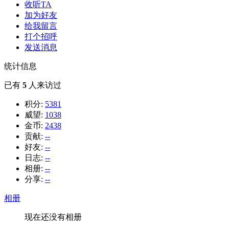
收听TA
加为好友
给我留言
打个招呼
发送消息
统计信息
已有
5
人来访过
积分:
5381
威望:
1038
金币:
2438
贡献:
--
好友:
--
日志:
--
相册:
--
分享:
--
相册
现在还没有相册