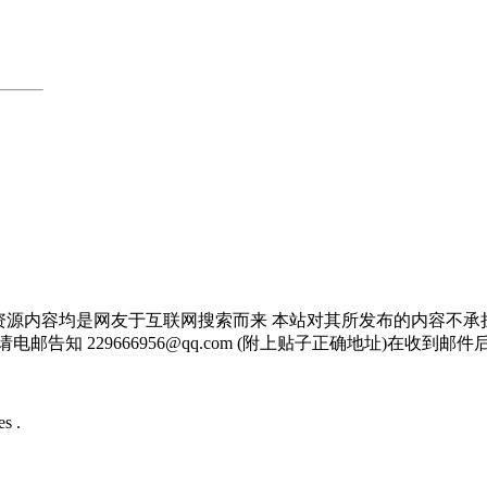
资源内容均是网友于互联网搜索而来 本站对其所发布的内容不承
邮告知 229666956@qq.com (附上贴子正确地址)在收到
s .