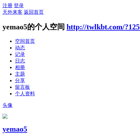
注册
登录
天外来客
返回首页
yemao5的个人空间
http://twlkbt.com/?12
空间首页
动态
记录
日志
相册
主题
分享
留言板
个人资料
头像
yemao5