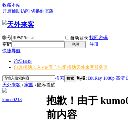
收藏本站
开启辅助访问
切换到宽版
帐号
找回密码
自动登录
密码
注册
登录
快捷导航
论坛
BBS
自愿捐助加入VIP无广告组
捐助天外来客服务器
搜索
热搜:
BluRay 1080p 高清
搜索
天外来客
›
家园
›
隐私提醒
抱歉！由于 kum
kumo0218
前内容