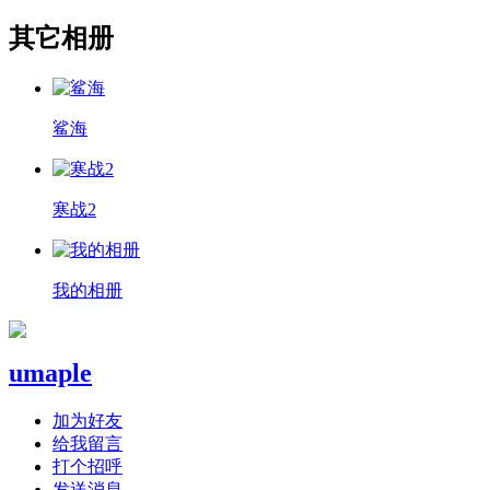
其它相册
鲨海
寒战2
我的相册
umaple
加为好友
给我留言
打个招呼
发送消息