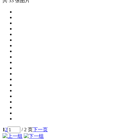
共 33 张图片
1
2
/ 2 页
下一页