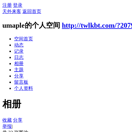
注册
登录
天外来客
返回首页
umaple的个人空间
http://twlkbt.com/?207
空间首页
动态
记录
日志
相册
主题
分享
留言板
个人资料
相册
收藏
分享
举报
|