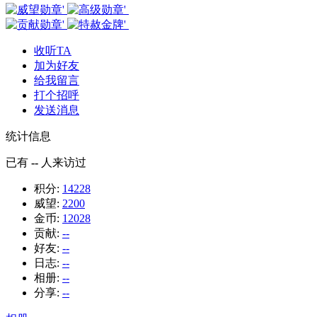
收听TA
加为好友
给我留言
打个招呼
发送消息
统计信息
已有
--
人来访过
积分:
14228
威望:
2200
金币:
12028
贡献:
--
好友:
--
日志:
--
相册:
--
分享:
--