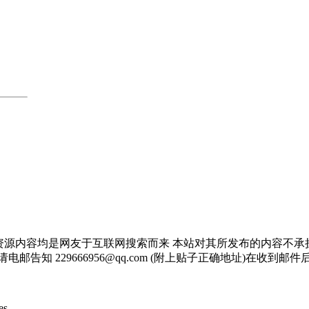
资源内容均是网友于互联网搜索而来 本站对其所发布的内容不承
邮告知 229666956@qq.com (附上贴子正确地址)在收到
s .