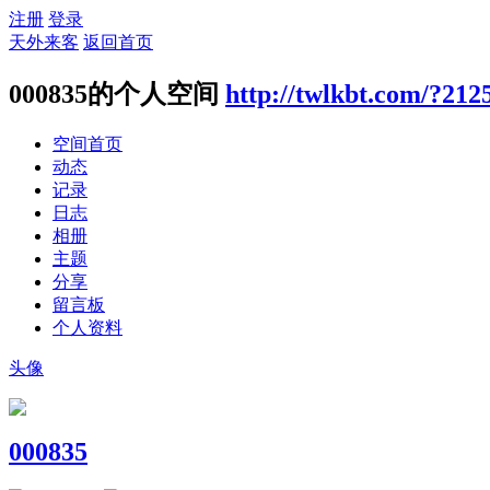
注册
登录
天外来客
返回首页
000835的个人空间
http://twlkbt.com/?212
空间首页
动态
记录
日志
相册
主题
分享
留言板
个人资料
头像
000835