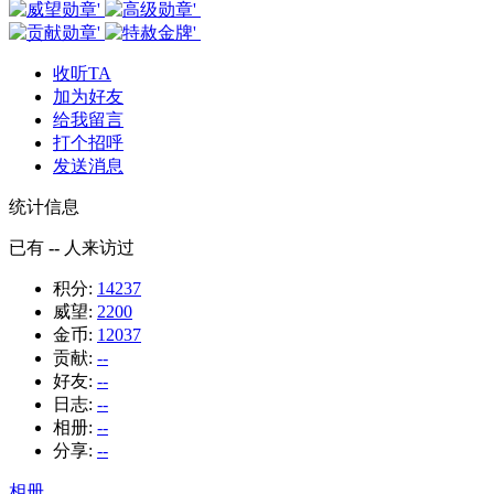
收听TA
加为好友
给我留言
打个招呼
发送消息
统计信息
已有
--
人来访过
积分:
14237
威望:
2200
金币:
12037
贡献:
--
好友:
--
日志:
--
相册:
--
分享:
--
相册