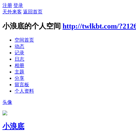
注册
登录
天外来客
返回首页
小浪底的个人空间
http://twlkbt.com/?212
空间首页
动态
记录
日志
相册
主题
分享
留言板
个人资料
头像
小浪底