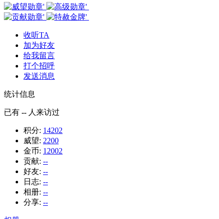
收听TA
加为好友
给我留言
打个招呼
发送消息
统计信息
已有
--
人来访过
积分:
14202
威望:
2200
金币:
12002
贡献:
--
好友:
--
日志:
--
相册:
--
分享:
--