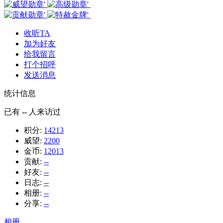
收听TA
加为好友
给我留言
打个招呼
发送消息
统计信息
已有
--
人来访过
积分:
14213
威望:
2200
金币:
12013
贡献:
--
好友:
--
日志:
--
相册:
--
分享:
--
相册