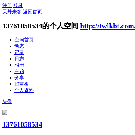
注册
登录
天外来客
返回首页
13761058534的个人空间
http://twlkbt.co
空间首页
动态
记录
日志
相册
主题
分享
留言板
个人资料
头像
13761058534