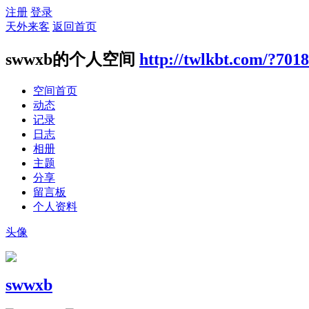
注册
登录
天外来客
返回首页
swwxb的个人空间
http://twlkbt.com/?701
空间首页
动态
记录
日志
相册
主题
分享
留言板
个人资料
头像
swwxb