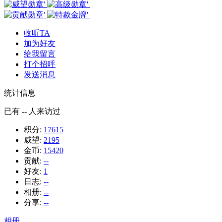
收听TA
加为好友
给我留言
打个招呼
发送消息
统计信息
已有
--
人来访过
积分:
17615
威望:
2195
金币:
15420
贡献:
--
好友:
1
日志:
--
相册:
--
分享:
--
相册