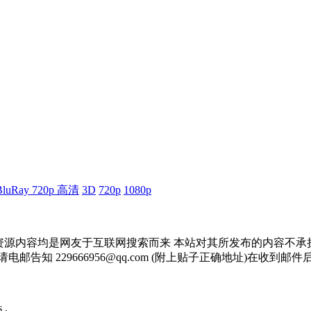
BluRay 720p 高清
3D
720p
1080p
资源内容均是网友于互联网搜索而来 本站对其所发布的内容不承
邮告知 229666956@qq.com (附上贴子正确地址)在收到
 .