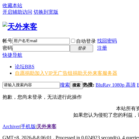
收藏本站
开启辅助访问
切换到宽版
帐号
找回密码
自动登录
密码
注册
登录
快捷导航
论坛
BBS
自愿捐助加入VIP无广告组
捐助天外来客服务器
搜索
热搜:
BluRay 1080p 高清
搜索
抱歉，您尚未登录，无法进行此操作
本站所有
如果您认为侵犯了您的利益，请电
Archiver
|
手机版
|
天外来客
GMT+8, 2026-8-8 06:01
, Processed in 0.024923 second(s), 4 queries