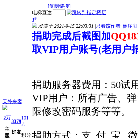
[复制链接]
电梯直达
#
1
发表于 2021-9-15 22:03:31
|
只看该作者
|
倒序浏
捐助完成后截图加
QQ183
取VIP用户账号(老用
捐助服务器费用：50试用3
VIP用户：所有广告、
天外来客
限修改密码服务等等。
2万
101
3379
万
主
好友
捐助方式：支 付 宝 微
积分
题