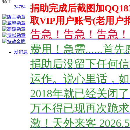
帖子
捐助完成后截图加
QQ183
34784
取VIP用户账号(老用
告急！告急！告急！
费用！急需.....
发消息
捐助后没留下任何信
运作。说心里话，如
2018年就已经关
万不得已现再次跪求
激！天外来客 2026.5