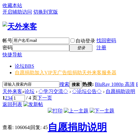
收藏本站
开启辅助访问
切换到宽版
帐号
找回密码
自动登录
密码
注册
登录
快捷导航
论坛
BBS
自愿捐助加入VIP无广告组
捐助天外来客服务器
搜索
热搜:
BluRay 1080p 高清
搜索
天外来客
»
论坛
›
◇学习交流◇
›
◇论坛公告◇
›
自愿捐助说明
1
2
3
4
/ 4 页
下一页
返回列表
自愿捐助说明
查看:
106064
|
回复:
45