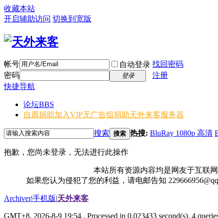
收藏本站
开启辅助访问
切换到宽版
帐号
找回密码
自动登录
密码
注册
登录
快捷导航
论坛
BBS
自愿捐助加入VIP无广告组
捐助天外来客服务器
搜索
热搜:
BluRay 1080p 高清
搜索
抱歉，您尚未登录，无法进行此操作
本站所有资源内容均是网友于互联网
如果您认为侵犯了您的利益，请电邮告知 229666956@
Archiver
|
手机版
|
天外来客
GMT+8, 2026-8-9 19:54
, Processed in 0.023433 second(s), 4 queries