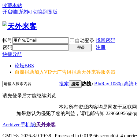
收藏本站
开启辅助访问
切换到宽版
帐号
找回密码
自动登录
密码
注册
登录
快捷导航
论坛
BBS
自愿捐助加入VIP无广告组
捐助天外来客服务器
搜索
热搜:
BluRay 1080p 高清
搜索
请先登录后才能继续浏览
本站所有资源内容均是网友于互联网
如果您认为侵犯了您的利益，请电邮告知 229666956@
Archiver
|
手机版
|
天外来客
GMT+8, 2026-8-9 19:38
, Processed in 0.019956 second(s), 4 queries