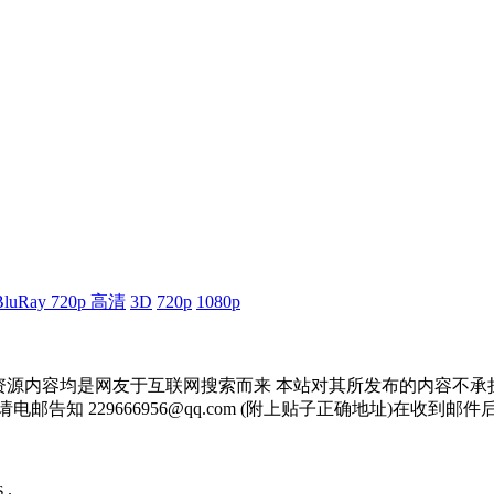
BluRay 720p 高清
3D
720p
1080p
资源内容均是网友于互联网搜索而来 本站对其所发布的内容不承
邮告知 229666956@qq.com (附上贴子正确地址)在收到
 .