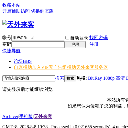
收藏本站
开启辅助访问
切换到宽版
帐号
找回密码
自动登录
密码
注册
登录
快捷导航
论坛
BBS
自愿捐助加入VIP无广告组
捐助天外来客服务器
搜索
热搜:
BluRay 1080p 高清
搜索
请先登录后才能继续浏览
本站所有
如果您认为侵犯了您的利益，请电
Archiver
|
手机版
|
天外来客
GMT+8, 2026-8-8 19:38
, Processed in 0.021655 second(s), 4 queries