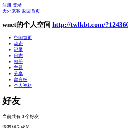
注册
登录
天外来客
返回首页
wnet的个人空间
http://twlkbt.com/?12436
空间首页
动态
记录
日志
相册
主题
分享
留言板
个人资料
好友
当前共有
0
个好友
没有相关成员