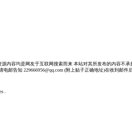
资源内容均是网友于互联网搜索而来 本站对其所发布的内容不承
邮告知 229666956@qq.com (附上贴子正确地址)在收到
s .