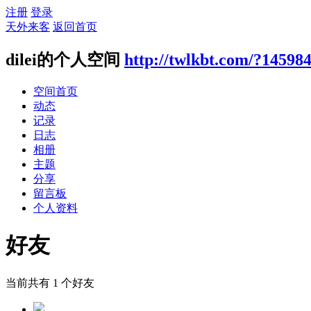
注册
登录
天外来客
返回首页
dilei的个人空间
http://twlkbt.com/?14598
空间首页
动态
记录
日志
相册
主题
分享
留言板
个人资料
好友
当前共有
1
个好友