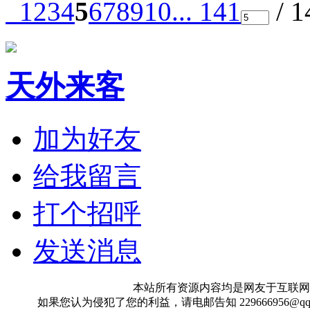
1
2
3
4
5
6
7
8
9
10
... 141
/ 
天外来客
加为好友
给我留言
打个招呼
发送消息
本站所有资源内容均是网友于互联网
如果您认为侵犯了您的利益，请电邮告知 229666956@