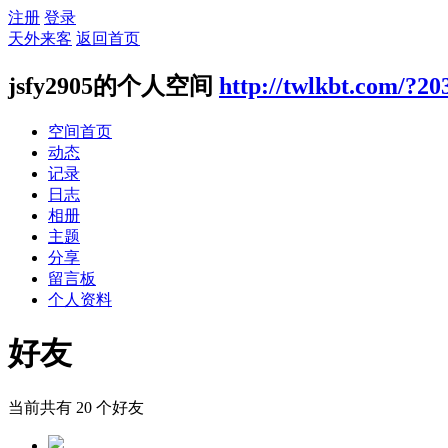
注册
登录
天外来客
返回首页
jsfy2905的个人空间
http://twlkbt.com/?20
空间首页
动态
记录
日志
相册
主题
分享
留言板
个人资料
好友
当前共有
20
个好友