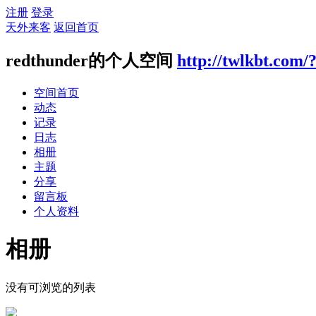
注册
登录
天外来客
返回首页
redthunder的个人空间
http://twlkbt.com/
空间首页
动态
记录
日志
相册
主题
分享
留言板
个人资料
相册
没有可浏览的列表