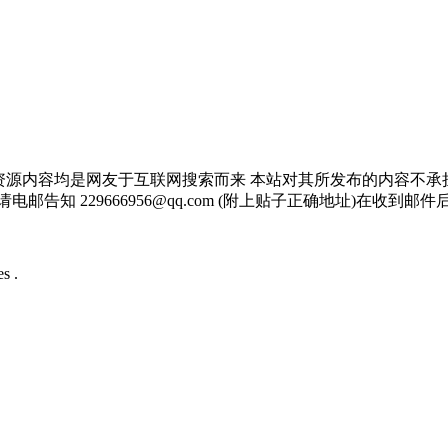
资源内容均是网友于互联网搜索而来 本站对其所发布的内容不承
邮告知 229666956@qq.com (附上贴子正确地址)在收到
s .