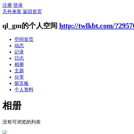
注册
登录
天外来客
返回首页
ql_gm的个人空间
http://twlkbt.com/?2957
空间首页
动态
记录
日志
相册
主题
分享
留言板
个人资料
相册
没有可浏览的列表