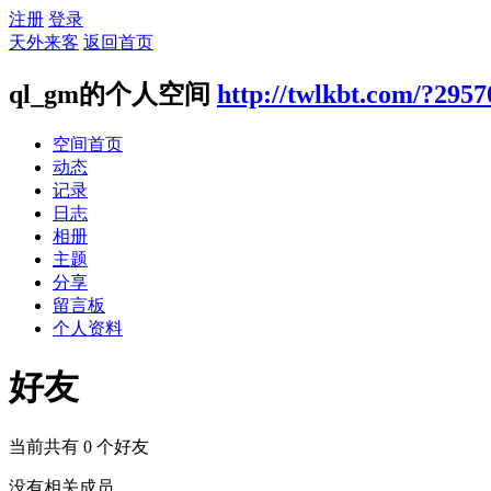
注册
登录
天外来客
返回首页
ql_gm的个人空间
http://twlkbt.com/?2957
空间首页
动态
记录
日志
相册
主题
分享
留言板
个人资料
好友
当前共有
0
个好友
没有相关成员