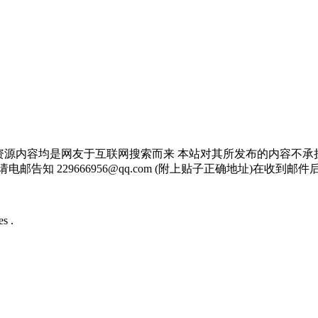
资源内容均是网友于互联网搜索而来 本站对其所发布的内容不承
邮告知 229666956@qq.com (附上贴子正确地址)在收到
s .