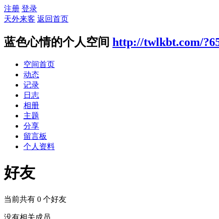
注册
登录
天外来客
返回首页
蓝色心情的个人空间
http://twlkbt.com/?6
空间首页
动态
记录
日志
相册
主题
分享
留言板
个人资料
好友
当前共有
0
个好友
没有相关成员