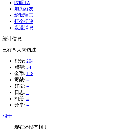
收听TA
加为好友
给我留言
打个招呼
发送消息
统计信息
已有
5
人来访过
积分:
204
威望:
34
金币:
118
贡献:
--
好友:
--
日志:
--
相册:
--
分享:
--
相册
现在还没有相册