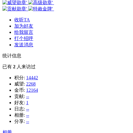
收听TA
加为好友
给我留言
打个招呼
发送消息
统计信息
已有
2
人来访过
积分:
14442
威望:
2268
金币:
12164
贡献:
--
好友:
1
日志:
--
相册:
--
分享:
--
相册