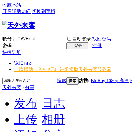
收藏本站
开启辅助访问
切换到宽版
帐号
找回密码
自动登录
密码
注册
登录
快捷导航
论坛
BBS
自愿捐助加入VIP无广告组
捐助天外来客服务器
搜索
热搜:
BluRay 1080p 高清
搜索
天外来客
›
分享
发布
日志
上传
相册