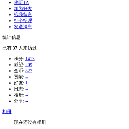
收听TA
加为好友
给我留言
打个招呼
发送消息
统计信息
已有
37
人来访过
积分:
1413
威望:
209
金币:
827
贡献:
--
好友:
1
日志:
--
相册:
--
分享:
--
相册
现在还没有相册