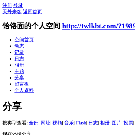
注册
登录
天外来客
返回首页
饸饹面的个人空间
http://twlkbt.com/?198
空间首页
动态
记录
日志
相册
主题
分享
留言板
个人资料
分享
按类型查看:
全部
|
网址
|
视频
|
音乐
|
Flash
|
日志
|
相册
|
图片
|
投票
|
现在还没分享