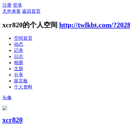
注册
登录
天外来客
返回首页
xcr820的个人空间
http://twlkbt.com/?202
空间首页
动态
记录
日志
相册
主题
分享
留言板
个人资料
头像
xcr820