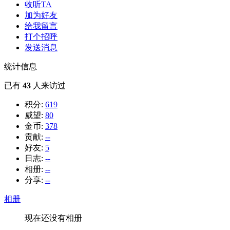
收听TA
加为好友
给我留言
打个招呼
发送消息
统计信息
已有
43
人来访过
积分:
619
威望:
80
金币:
378
贡献:
--
好友:
5
日志:
--
相册:
--
分享:
--
相册
现在还没有相册