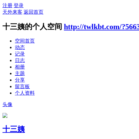
注册
登录
天外来客
返回首页
十三姨的个人空间
http://twlkbt.com/?566
空间首页
动态
记录
日志
相册
主题
分享
留言板
个人资料
头像
十三姨