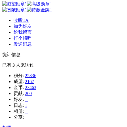
收听TA
加为好友
给我留言
打个招呼
发送消息
统计信息
已有
3
人来访过
积分:
25836
威望:
2167
金币:
23463
贡献:
200
好友:
--
日志:
1
相册:
--
分享:
--