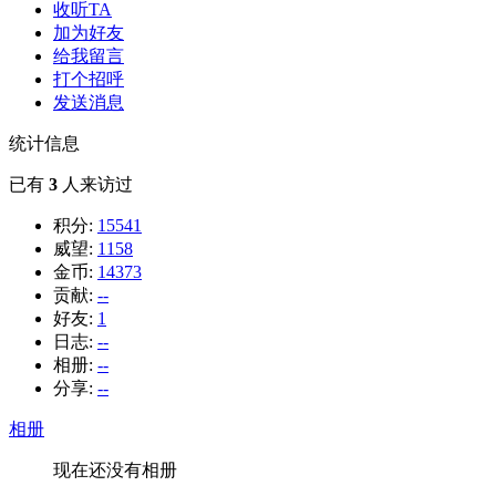
收听TA
加为好友
给我留言
打个招呼
发送消息
统计信息
已有
3
人来访过
积分:
15541
威望:
1158
金币:
14373
贡献:
--
好友:
1
日志:
--
相册:
--
分享:
--
相册
现在还没有相册