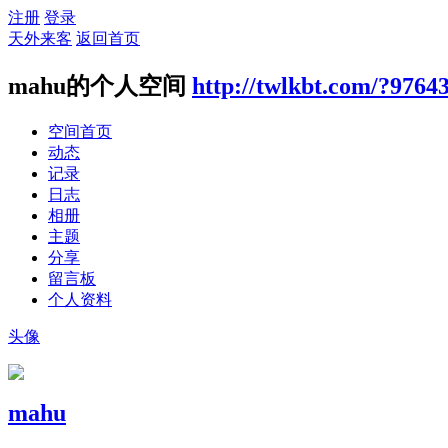
注册
登录
天外来客
返回首页
mahu的个人空间
http://twlkbt.com/?9764
空间首页
动态
记录
日志
相册
主题
分享
留言板
个人资料
头像
mahu